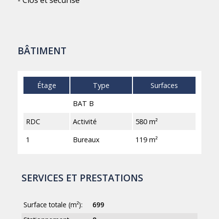
- Clos et sécurisé
BÂTIMENT
Étage
Type
Surfaces
BAT B
RDC
Activité
580 m²
1
Bureaux
119 m²
SERVICES ET PRESTATIONS
Surface totale (m²):
699