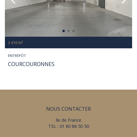
3 416 M²
ENTREPÔT
COURCOURONNES
NOUS CONTACTER
Ile de France
TEL : 01 80 86 50 50