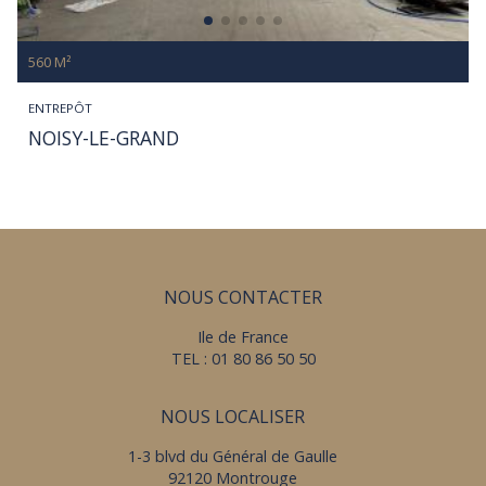
560 M²
ENTREPÔT
NOISY-LE-GRAND
NOUS CONTACTER
Ile de France
TEL : 01 80 86 50 50
NOUS LOCALISER
1-3 blvd du Général de Gaulle
92120 Montrouge