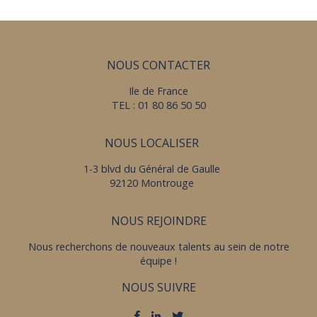
NOUS CONTACTER
Ile de France
TEL : 01 80 86 50 50
NOUS LOCALISER
1-3 blvd du Général de Gaulle
92120 Montrouge
NOUS REJOINDRE
Nous recherchons de nouveaux talents au sein de notre
équipe !
NOUS SUIVRE