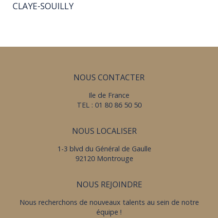
CLAYE-SOUILLY
NOUS CONTACTER
Ile de France
TEL : 01 80 86 50 50
NOUS LOCALISER
1-3 blvd du Général de Gaulle
92120 Montrouge
NOUS REJOINDRE
Nous recherchons de nouveaux talents au sein de notre
équipe !