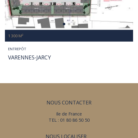
1 300 M²
ENTREPÔT
VARENNES-JARCY
NOUS CONTACTER
Ile de France
TEL : 01 80 86 50 50
NOUS LOCALISER