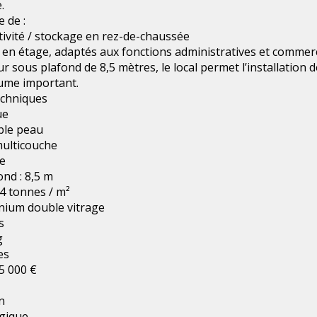
.
 de :
tivité / stockage en rez-de-chaussée
en étage, adaptés aux fonctions administratives et commerc
 sous plafond de 8,5 mètres, le local permet l’installation d
lume important.
echniques
ue
ble peau
multicouche
le
nd : 8,5 m
 4 tonnes / m²
nium double vitrage
s
g
es
35 000 €
n
égique