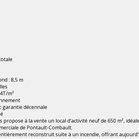
totale
nd : 8,5 m
lles
: 4T/m²
ionnement
c garantie décennale
sé
s propose à la vente un local d’activité neuf de 650 m², idéa
mmerciale de Pontault-Combault.
entièrement reconstruit suite à un incendie, offrant aujourd