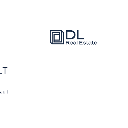
LT
ault