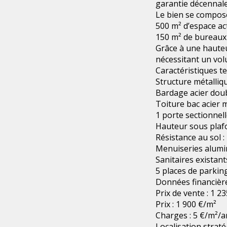
garantie décennale
Le bien se compose
500 m² d’espace ac
150 m² de bureaux 
Grâce à une hauteur
nécessitant un vo
Caractéristiques t
Structure métalliq
Bardage acier dou
Toiture bac acier 
1 porte sectionnel
Hauteur sous plafo
Résistance au sol :
Menuiseries alumi
Sanitaires existant
5 places de parkin
Données financièr
Prix de vente : 1 2
Prix : 1 900 €/m²
Charges : 5 €/m²/a
Localisation strat