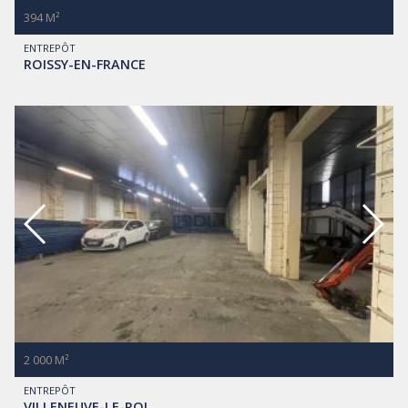
394 M²
ENTREPÔT
ROISSY-EN-FRANCE
2 000 M²
ENTREPÔT
VILLENEUVE-LE-ROI