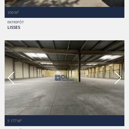
300 M²
ENTREPÔT
LISSES
5 177 M²