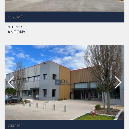
1 590 M²
ENTREPÔT
ANTONY
7 324 M²