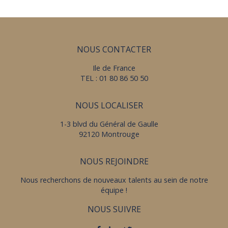
NOUS CONTACTER
Ile de France
TEL : 01 80 86 50 50
NOUS LOCALISER
1-3 blvd du Général de Gaulle
92120 Montrouge
NOUS REJOINDRE
Nous recherchons de nouveaux talents au sein de notre
équipe !
NOUS SUIVRE